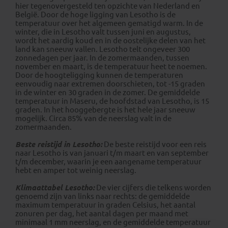
hier tegenovergesteld ten opzichte van Nederland en
België. Door de hoge ligging van Lesotho is de
temperatuur over het algemeen gematigd warm. In de
winter, die in Lesotho valt tussen juni en augustus,
wordt het aardig koud en in de oostelijke delen van het
land kan sneeuw vallen. Lesotho telt ongeveer 300
zonnedagen per jaar. In de zomermaanden, tussen
november en maart, is de temperatuur heet te noemen.
Door de hoogteligging kunnen de temperaturen
eenvoudig naar extremen doorschieten, tot -15 graden
in de winter en 30 graden in de zomer. De gemiddelde
temperatuur in Maseru, de hoofdstad van Lesotho, is 15
graden. In het hooggebergte is het hele jaar sneeuw
mogelijk. Circa 85% van de neerslag valt in de
zomermaanden.
Beste reistijd in Lesotho:
De beste reistijd voor een reis
naar Lesotho is van januari t/m maart en van september
t/m december, waarin je een aangename temperatuur
hebt en amper tot weinig neerslag.
Klimaattabel Lesotho:
De vier cijfers die telkens worden
genoemd zijn van links naar rechts: de gemiddelde
maximum temperatuur in graden Celsius, het aantal
zonuren per dag, het aantal dagen per maand met
minimaal 1 mm neerslag, en de gemiddelde temperatuur