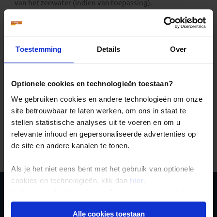
van het zeewater (indien van toepassing).
Maseru
Maand
T max
Zon
Regen
T w
Januari
28
9
12
-
Toestemming
Details
Over
Februari
27
8
12
-
Maart
24
8
11
-
April
21
8
8
-
Mei
18
8
4
-
Optionele cookies en technologieën toestaan?
Juni
16
8
2
-
We gebruiken cookies en andere technologieën om onze
Juli
16
9
2
-
site betrouwbaar te laten werken, om ons in staat te
Augustus
19
9
3
-
September
23
9
4
-
stellen statistische analyses uit te voeren en om u
Oktober
24
9
9
-
relevante inhoud en gepersonaliseerde advertenties op
November
26
9
10
-
de site en andere kanalen te tonen.
December
27
10
11
-
Als je het niet eens bent met het gebruik van optionele
cookies en technologieën, klik dan
hier
.
Je kunt je selectie in de instellingen aanpassen of deze
Schrijf je in voor de
onder aan de pagina op elk gewenst moment voor de
Alle cookies toestaan
toekomst wijzigen.