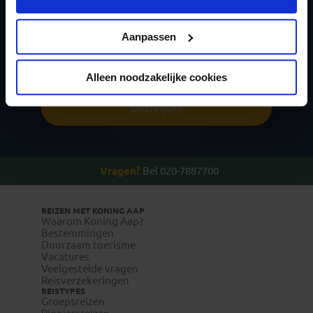
nieuwsbrief
Privacy beleid
Aanpassen
Alleen noodzakelijke cookies
Inschrijven
Vragen?
Bel 020-7887700
REIZEN MET KONING AAP
Waarom Koning Aap?
Bestemmingen
Duurzaam toerisme
Vacatures
Veelgestelde vragen
Reisverzekeringen
REISTYPES
Groepsreizen