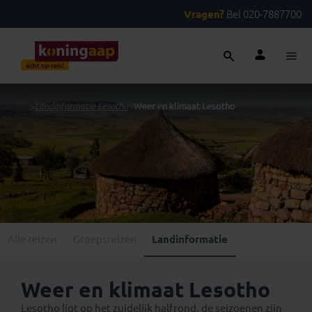
Vragen?
Bel 020-7887700
...
>
Landinformatie Lesotho
>
Weer en klimaat Lesotho
Alle reizen
Groepsreizen
Landinformatie
Weer en klimaat Lesotho
Lesotho ligt op het zuidelijk halfrond, de seizoenen zijn