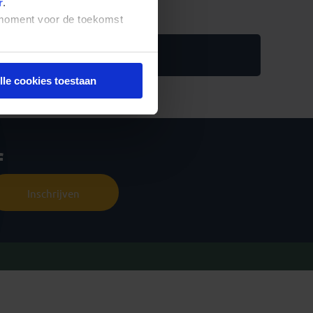
r
.
t moment voor de toekomst
ika
lle cookies toestaan
f
Inschrijven