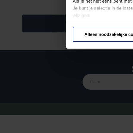
Als je het niet eens bent met
Je kunt je selectie in de in
wijzigen.
Al
Privacy beleid
Alleen noodzakelijke c