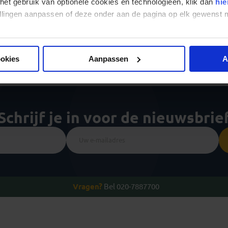
 het gebruik van optionele cookies en technologieën, klik dan
hie
stellingen aanpassen of deze onder aan de pagina op elk gewens
le bestemmingen in Zuid-Amer
ookies
Aanpassen
A
Schrijf je in voor de nieuwsbrie
Vragen?
Bel 020-7887700