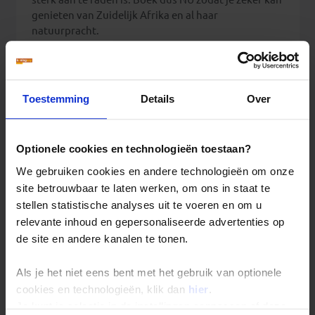
genieten van Zuidelijk Afrika en al haar
natuurpracht.
Zuid-Afrika, Namibië, Botswana en Zimbabwe,
Toestemming
Details
Over
23 dagen
Zuid-Afrika, Namibië, Botswana en Zimbabwe,
29 dagen
Optionele cookies en technologieën toestaan?
We gebruiken cookies en andere technologieën om onze
site betrouwbaar te laten werken, om ons in staat te
stellen statistische analyses uit te voeren en om u
Foto's rondreis Zuidelijk Afrika
relevante inhoud en gepersonaliseerde advertenties op
de site en andere kanalen te tonen.
Als je het niet eens bent met het gebruik van optionele
cookies en technologieën, klik dan
hier
.
Je kunt je selectie in de instellingen aanpassen of deze