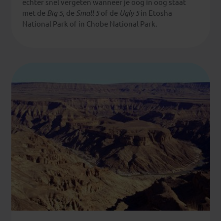
echter snel vergeten wanneer je oog in oog staat
weet
met de
Big 5
, de
Small 5
of de
Ugly 5
in Etosha
je
National Park of in Chobe National Park.
nooit
vooraf
wat
je
te
zien
zal
krijgen.
Het
is
steeds
een
spannende
zoektocht
door
de
parken
samen