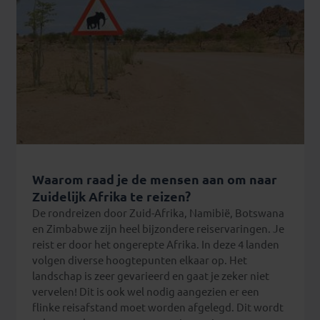
Uren
kan
ik
blijven
staren
naar
hoe
wilde
dieren
zich
gedragen
Waarom raad je de mensen aan om naar
in
Zuidelijk Afrika te reizen?
hun
De rondreizen door Zuid-Afrika, Namibië, Botswana
eigen
en Zimbabwe zijn heel bijzondere reiservaringen. Je
leefomgeving.
reist er door het ongerepte Afrika. In deze 4 landen
Wanneer
volgen diverse hoogtepunten elkaar op. Het
je
landschap is zeer gevarieerd en gaat je zeker niet
op
vervelen! Dit is ook wel nodig aangezien er een
safari
flinke reisafstand moet worden afgelegd. Dit wordt
gaat,