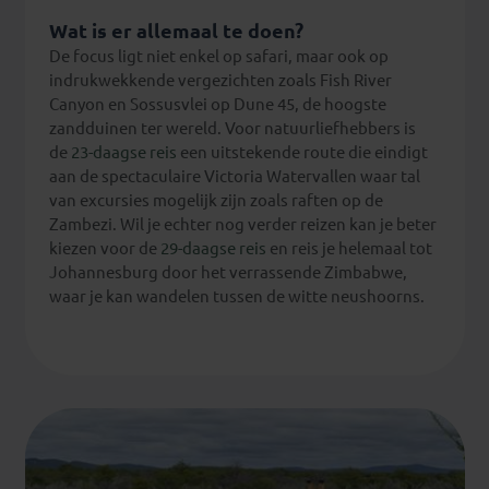
met
een
Wat is er allemaal te doen?
enthousiaste
De focus ligt niet enkel op safari, maar ook op
ranger
indrukwekkende vergezichten zoals Fish River
en
Canyon en Sossusvlei op Dune 45, de hoogste
plots
zandduinen ter wereld. Voor natuurliefhebbers is
zit
de
23-daagse reis
een uitstekende route die eindigt
je
aan de spectaculaire Victoria Watervallen waar tal
daar
van excursies mogelijk zijn zoals raften op de
tussen
Zambezi. Wil je echter nog verder reizen kan je beter
een
kiezen voor de
29-daagse reis
en reis je helemaal tot
kudde
Johannesburg door het verrassende Zimbabwe,
olifanten
waar je kan wandelen tussen de witte neushoorns.
en
weet
je
niet
waar
eerst
te
kijken.