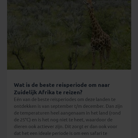
Ook
krijg
ik
niet
genoeg
van
de
ongelofelijke
‘stilte’
die
de
natuur
Wat is de beste reisperiode om naar
met
Zuidelijk Afrika te reizen?
zich
Eén van de beste reisperiodes om deze landen te
mee
ontdekken is van september t/m december. Dan zijn
brengt.
de temperaturen heel aangenaam in het land (rond
Wakker
de 25°C) en is het nog niet te heet, waardoor de
worden
dieren ook actiever zijn. Dit zorgt er dan ook voor
met
dat het een ideale periode is om een safari te
het