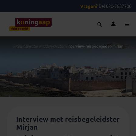
Vragen?
Bel 020-7887700
...
>
Reisinspiratie Midden-Oosten
>
interview-reisbegeleider-mirjan
Interview met reisbegeleidster
Mirjan