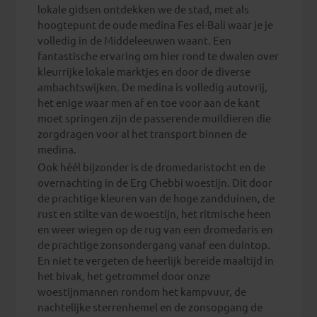
lokale gidsen ontdekken we de stad, met als
hoogtepunt de oude medina Fes el-Bali waar je je
volledig in de Middeleeuwen waant. Een
fantastische ervaring om hier rond te dwalen over
kleurrijke lokale marktjes en door de diverse
ambachtswijken. De medina is volledig autovrij,
het enige waar men af en toe voor aan de kant
moet springen zijn de passerende muildieren die
zorgdragen voor al het transport binnen de
medina.
Ook héél bijzonder is de dromedaristocht en de
overnachting in de Erg Chebbi woestijn. Dit door
de prachtige kleuren van de hoge zandduinen, de
rust en stilte van de woestijn, het ritmische heen
en weer wiegen op de rug van een dromedaris en
de prachtige zonsondergang vanaf een duintop.
En niet te vergeten de heerlijk bereide maaltijd in
het bivak, het getrommel door onze
woestijnmannen rondom het kampvuur, de
nachtelijke sterrenhemel en de zonsopgang de