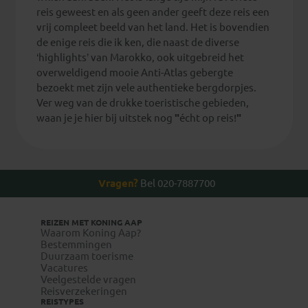
reis geweest en als geen ander geeft deze reis een
vrij compleet beeld van het land. Het is bovendien
de enige reis die ik ken, die naast de diverse
‘highlights’ van Marokko, ook uitgebreid het
overweldigend mooie Anti-Atlas gebergte
bezoekt met zijn vele authentieke bergdorpjes.
Ver weg van de drukke toeristische gebieden,
waan je je hier bij uitstek nog
"
écht op reis!
"
Vragen?
Bel 020-7887700
REIZEN MET KONING AAP
Waarom Koning Aap?
Bestemmingen
Duurzaam toerisme
Vacatures
Veelgestelde vragen
Reisverzekeringen
REISTYPES