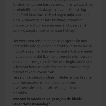
“anders” en buiten Europa zou zijn, en zo werd het
uiteindelijk een 13-daagse reis van Shoestring
naar Zuid-Marokko. Geheel tegen mijn natuur in
ging ik, vanwege de late boeking, compleet
onvoorbereid op reis naar een land waarvan ik
eerlijk gezegd amper wist waar het lag!
Het werd een reis om nooit te vergeten én met
verstrekkende gevolgen. Marokko verraste me zó
in positieve zin en had een dermate “betoverende”
invloed op me, dat ik er na die eerste reis nog vele
keren naar terugkeerde. Het was begin 2009 toen
ik besloot het roer volledig om te gooien en mijn
relatief zekere leventje als
researchverpleegkundige in Nederland in te ruilen
voor het onzekere maar oh-zo-leuke en
afwisselende bestaan als reisbegeleidster in
Marokko.
Waarom is Marokko volgens jou de ideale
vakantiebestemming?