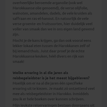
overheerlijke beroemde arganolie (ook wel
Marokkaanse olie genoemd), de verse olijfolie,
walnoten, amandelen, dadels, de vele kruiden als
saffraan en ras-el-hanout. En natuurlijk de vele
verse groente- en fruitsoorten, hier duidelijk veel
voller van smaak dan we in ons eigen land gewend
zijn.
Mocht je de kans krijgen, ga dan ook vooral eens
lekker lokaal eten tussen de Marokkanen zelf of
bij iemand thuis. Juist daar proef je de echte
Marokkaanse keuken, héél divers en rijk van
smaak!
Welke ervaring in al die jaren als
reisbegeleidster is je het meest bijgebleven?
Moeilijk om er na al die jaren één specifieke
ervaring uit te kiezen. Je maakt zó ontzettend veel
mee als reisbegeleidster in Marokko. Inmiddels
zou ik er hele boeken over kunnen schrijven.
Mijn leukste reiservaringen bestaan doorgaans uit