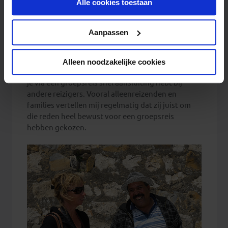
Alle cookies toestaan
toekomst wijzigen.
hebben om de reis voor te bereiden is dat
natuurlijk een groot voordeel. De reizen zitten
ook erg goed en gevarieerd in elkaar: er worden
Privacy beleid
Aanpassen
veel optionele excursies en activiteiten
aangeboden en er is een goede afwisseling tussen
cultuur en natuur, stad en platteland. Voor ieder
Alleen noodzakelijke cookies
wat wils dus! Een ander voordeel is natuurlijk dat
je via een groepsreis snel aansluiting hebt bij
andere reizigers. Vooral alleenreizenden en
families vertellen mij regelmatig dat zij juist om
die reden heel bewust voor een groepsreis
hebben gekozen.