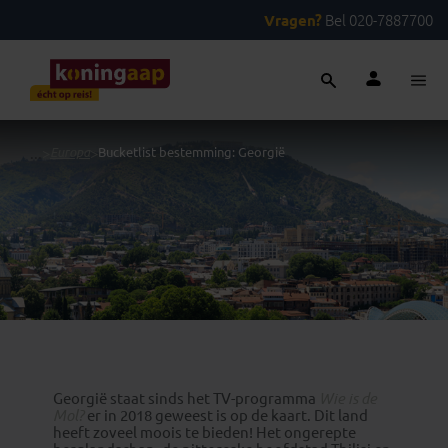
Vragen?
Bel 020-7887700
...
>
Europa
>
Bucketlist bestemming: Georgië
Georgië staat sinds het TV-programma
Wie is de
Mol?
er in 2018 geweest is op de kaart. Dit land
heeft zoveel moois te bieden! Het ongerepte