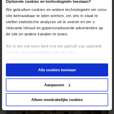
Optionele cookies en technologieën toestaan?
en Kazbegi. De omgeving daar is geweldig met
mooie vergezichten. Ook zijn de forten en kerken
We gebruiken cookies en andere technologieën om onze
de moeite waard. Die zijn altijd gelegen op de
site betrouwbaar te laten werken, om ons in staat te
mooiste plekken! Het land is aan de ene kant heel
stellen statistische analyses uit te voeren en om u
modern en aan de andere kant zie je de oude
relevante inhoud en gepersonaliseerde advertenties op
Sovjetgebouwen. In Kutaisi staan oude houten
de site en andere kanalen te tonen.
huizen gezellig schots en scheef aan de rivieroever
en het centrum is een genot voor liefhebbers van
Als je het niet eens bent met het gebruik van optionele
statige 19e eeuwse architectuur. Er wordt heerlijk
cookies en technologieën, klik dan
hier
.
gekookt in de guesthouses, waar de Georgische
wijn natuurlijk niet ontbreekt! Ook de tocht naar
Je kunt je selectie in de instellingen aanpassen of deze
Ushguli per Four-wheel drive is fantastisch, daar
onder aan de pagina op elk gewenst moment voor de
heeft de tijd echt stil gestaan!
Alle cookies toestaan
toekomst wijzigen.
Privacy beleid
Aanpassen
Alleen noodzakelijke cookies