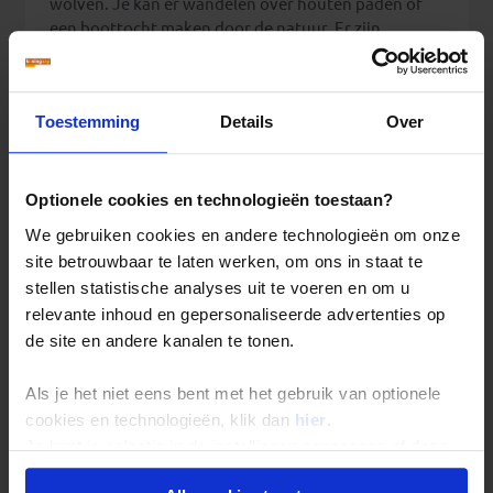
wolven. Je kan er wandelen over houten paden of
een boottocht maken door de natuur. Er zijn
meerdere wandelroutes uitgestippeld in het park,
dus voor iedereen is er een geschikte route.
Plitvice is te bezoeken op onze volgende reizen:
Toestemming
Details
Over
8-daagse Familiereis Kroatië
24-daagse Rondreis Voormalig Joegoslavië
Optionele cookies en technologieën toestaan?
We gebruiken cookies en andere technologieën om onze
site betrouwbaar te laten werken, om ons in staat te
stellen statistische analyses uit te voeren en om u
relevante inhoud en gepersonaliseerde advertenties op
de site en andere kanalen te tonen.
Als je het niet eens bent met het gebruik van optionele
cookies en technologieën, klik dan
hier
.
Je kunt je selectie in de instellingen aanpassen of deze
onder aan de pagina op elk gewenst moment voor de