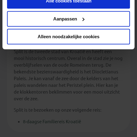
Alle cookies toestaan
toekomst wijzigen.
Privacy beleid
Aanpassen
Alleen noodzakelijke cookies
Split
Split is de tweede stad van Kroatië en heeft een
mooi historisch centrum. Overal in de stad zie je nog
overblijfselen van de oude Romeinen terug. De
bekendste bezienswaardigheid is het Diocletianus
Paleis. Je kan vanaf de zee door de kelders van het
paleis wandelen naar het Peristel plein. Hier kan je
de klokkentoren beklimmen voor een mooi uitzicht
over de zee.
Split is te bezoeken op onze volgende reis:
8-daagse Familiereis Kroatië