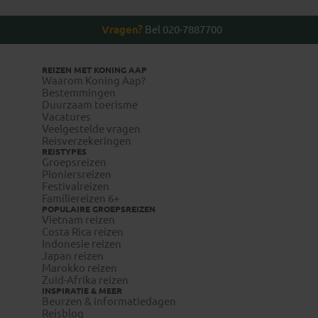
Vragen?
Bel 020-7887700
REIZEN MET KONING AAP
Waarom Koning Aap?
Bestemmingen
Duurzaam toerisme
Vacatures
Veelgestelde vragen
Reisverzekeringen
REISTYPES
Groepsreizen
Pioniersreizen
Festivalreizen
Familiereizen 6+
POPULAIRE GROEPSREIZEN
Vietnam reizen
Costa Rica reizen
Indonesie reizen
Japan reizen
Marokko reizen
Zuid-Afrika reizen
INSPIRATIE & MEER
Beurzen & informatiedagen
Reisblog