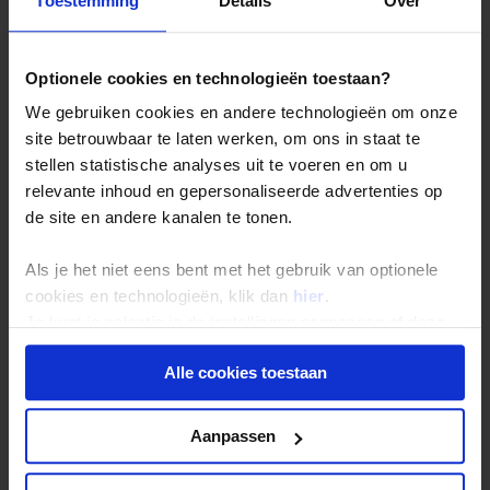
Toestemming
Details
Over
Optionele cookies en technologieën toestaan?
We gebruiken cookies en andere technologieën om onze
site betrouwbaar te laten werken, om ons in staat te
stellen statistische analyses uit te voeren en om u
relevante inhoud en gepersonaliseerde advertenties op
de site en andere kanalen te tonen.
Als je het niet eens bent met het gebruik van optionele
cookies en technologieën, klik dan
hier
.
Je kunt je selectie in de instellingen aanpassen of deze
onder aan de pagina op elk gewenst moment voor de
Alle cookies toestaan
toekomst wijzigen.
Privacy beleid
Aanpassen