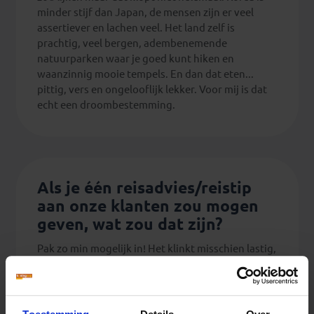
minder stijf dan Japan, de mensen zijn er veel
assertiever en lachen veel. Het land zelf is
prachtig, veel bergen, adembenemende
natuurparken waar je goed kunt hiken en
waanzinnig mooie tempels. En dan dat eten...
pittig, vers en ongelooflijk lekker. Voor mij is dat
echt een droombestemming.
Als je één reisadvies/reistip
aan onze klanten zou mogen
geven, wat zou dat zijn?
Pak zo min mogelijk in! Het klinkt misschien lastig,
maar je hebt écht geen hutkoffer vol kleren nodig.