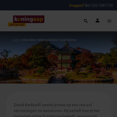
Vragen?
Bel 020-7887700
...
>
Azië
>
Interview reisbegeleider Zuid Korea
David Kerkhoff neemt je mee op een reis vol
verrassingen en avonturen. Hij vertelt hoe je het
beste het echte Zuid-Korea beleeft, waarom hij