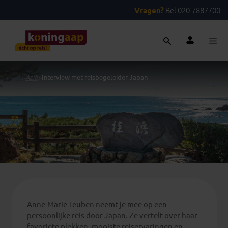
Vragen?
Bel 020-7887700
...
>
Azië
>
Interview met reisbegeleider Japan
Anne-Marie Teuben neemt je mee op een
persoonlijke reis door Japan. Ze vertelt over haar
favoriete plekken, mooiste reiservaringen en