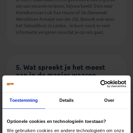
om van tevoren te lezen, bijvoorbeeld
Trein naar
Kamakura
van Luk Van Haute of
De Zwevende
Wereld
van Annejet van der Zijl. Bezoek ook eens
het Sieboldhuis in Leiden. Je kunt nooit te veel
informatie vergaren voordat je op reis gaat.
5. Wat spreekt je het meest
aan in de manier waarop
Koning Aap zijn reizen
organiseert?
Toestemming
Details
Over
Kleine groepjes spreken mij het meest aan. Bij
andere reisorganisaties heb je wel groepen van 25
of meer personen, en dat is eigenlijk te groot als je
door Japan reist met het openbaar vervoer. Wij
Optionele cookies en technologieën toestaan?
zijn de enige reisorganisatie in Nederland die een
We gebruiken cookies en andere technologieën om onze