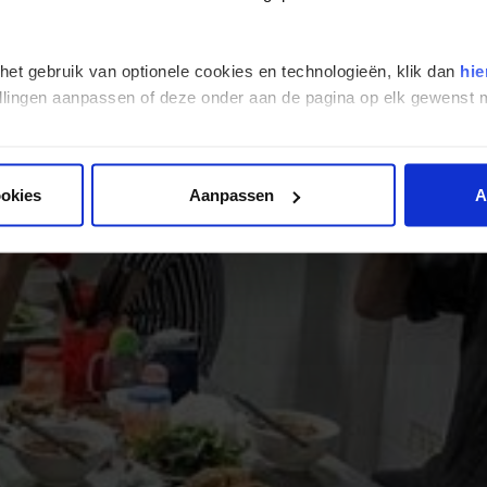
 het gebruik van optionele cookies en technologieën, klik dan
hie
stellingen aanpassen of deze onder aan de pagina op elk gewens
ookies
Aanpassen
A