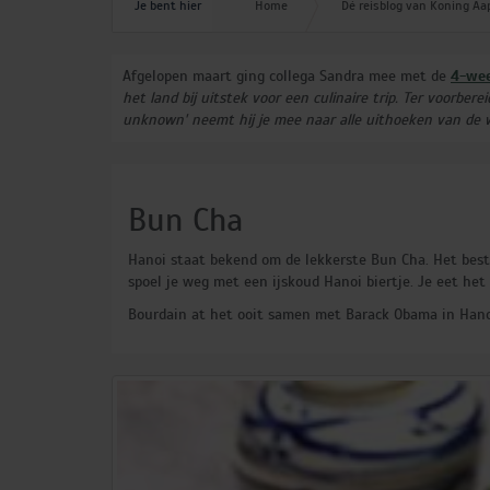
Je bent hier
Home
Dé reisblog van Koning Aa
Sri Lanka (4)
Tadzjikistan (1)
Taiwan (1)
Afgelopen maart ging collega Sandra mee met de
4-wee
Thailand (8)
het land bij uitstek voor een culinaire trip. Ter voorbe
unknown' neemt hij je mee naar alle uithoeken van de w
Bun Cha
Hanoi staat bekend om de lekkerste Bun Cha. Het bestaat
spoel je weg met een ijskoud Hanoi biertje. Je eet het
Bourdain at het ooit samen met Barack Obama in Hano