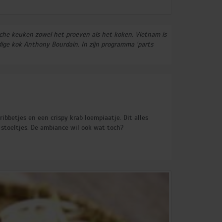
Australië (1)
Nieuw-Zeeland (1)
ische keuken zowel het proeven als het koken. Vietnam is
eldige kok Anthony Bourdain. In zijn programma 'parts
ibbetjes en een crispy krab loempiaatje. Dit alles
n stoeltjes. De ambiance wil ook wat toch?