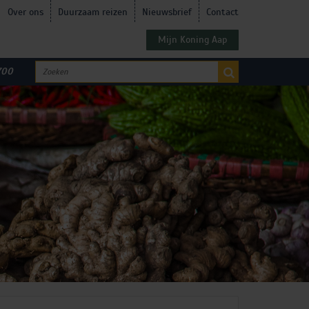
Over ons
Duurzaam reizen
Nieuwsbrief
Contact
Mijn Koning Aap
700
MIDDEN-OOSTEN
n (2)
Bahrein (1)
menië (2)
Egypte (5)
ië (1)
Jordanië (3)
iereizen
Festivalreizen
enië (1)
Marokko (6)
ije (2)
Oman (1)
Qatar (1)
Saoedi-Arabië (2)
Turkije (2)
Verenigde Arabische
Emiraten (1)
OCEANIË