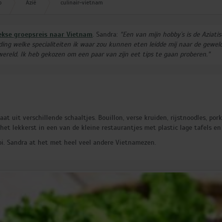
p
Azië
culinair-vietnam
Litouwen (3)
Moldavië (1)
Montenegro (2)
kse groepsreis naar Vietnam
. Sandra:
"Een van mijn hobby´s is de Aziat
Noord-Macedonië (1)
reiding welke specialiteiten ik waar zou kunnen eten leidde mij naar de gew
ereld. Ik heb gekozen om een paar van zijn eet tips te gaan proberen."
 uit verschillende schaaltjes. Bouillon, verse kruiden, rijstnoodles, porkr
 het lekkerst in een van de kleine restaurantjes met plastic lage tafels e
i.
Sandra
at het met heel veel andere Vietnamezen.