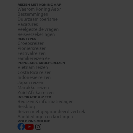
REIZEN MET KONING AAP
Waarom Koning Aap?
Bestemmingen
Duurzaam toerisme
Vacatures
Veelgestelde vragen
Reisverzekeringen
REISTYPES
Groepsreizen
Pioniersreizen
Festivalreizen
Familiereizen 6+
POPULAIRE GROEPSREIZEN
Vietnam reizen
Costa Rica reizen
Indonesie reizen
Japan reizen
Marokko reizen
Zuid-Afrika reizen
INSPIRATIE & MEER
Beurzen & informatiedagen
Reisblog
Reizen met gegarandeerd vertrek
Aanbiedingen en kortingen
VOLG ONS ONLINE