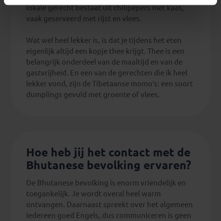
lokale gerecht bestaat uit chilipepers met kaas,
vaak geserveerd met rijst en vlees.
Wat wel heel lekker is, is dat je tijdens het eten
eigenlijk altijd een kopje thee krijgt. Thee is een
belangrijk onderdeel van de maaltijd en van de
gastvrijheid. En een van de gerechten die ik heel
lekker vond, zijn de Tibetaanse momo’s: een soort
dumplings gevuld met groente of vlees.
Hoe heb jij het contact met de
Bhutanese bevolking ervaren?
De Bhutanese bevolking is enorm vriendelijk en
toegankelijk. Je wordt overal heel warm
ontvangen. Daarnaast spreekt over het algemeen
iedereen goed Engels, dus communiceren is geen