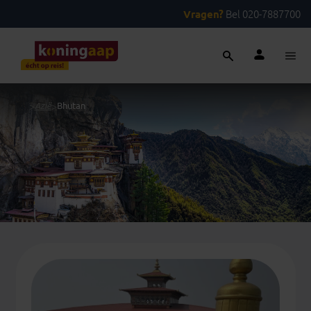
Vragen?
Bel 020-7887700
...
>
Azië
>
Bhutan