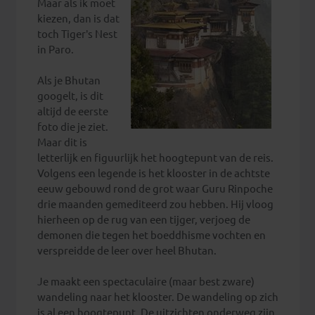
Maar als ik moet
kiezen, dan is dat
toch Tiger’s Nest
in Paro.
Als je Bhutan
googelt, is dit
altijd de eerste
foto die je ziet.
Maar dit is
letterlijk en figuurlijk het hoogtepunt van de reis.
Volgens een legende is het klooster in de achtste
eeuw gebouwd rond de grot waar Guru Rinpoche
drie maanden gemediteerd zou hebben. Hij vloog
hierheen op de rug van een tijger, verjoeg de
demonen die tegen het boeddhisme vochten en
verspreidde de leer over heel Bhutan.
Je maakt een spectaculaire (maar best zware)
wandeling naar het klooster. De wandeling op zich
is al een hoogtepunt. De uitzichten onderweg zijn