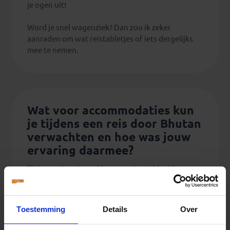
je ogen uit!
Word je snel wagenziek? Dan zou ik zeker
aanraden om wat reistabletjes of iets dergelijks
mee te nemen.
Wat voor accommodaties kun
je tijdens een reis door Bhutan
verwachten en hoe was jouw
ervaring daarmee?
Tijdens mijn reis verbleven we in middenklasse
hotels. De sfeer is altijd goed en het personeel
ontzettend vriendelijk. De hotels zijn van prima
kwaliteit. Houd er wel rekening mee dat het soms
Toestemming
Details
Over
kan zijn dat je alleen op bepaalde momenten
warm water hebt. De hotels zijn in Bhutan iets