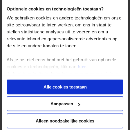
simpeler dan wat wij hier gewend zijn, maar zeker
Optionele cookies en technologieën toestaan?
van goede kwaliteit.
We gebruiken cookies en andere technologieën om onze
site betrouwbaar te laten werken, om ons in staat te
stellen statistische analyses uit te voeren en om u
relevante inhoud en gepersonaliseerde advertenties op
Hoe smaakt de Bhutanese
de site en andere kanalen te tonen.
keuken eigenlijk en zijn er
gerechten die je echt moet
Als je het niet eens bent met het gebruik van optionele
proberen?
cookies en technologieën, klik dan
hier
.
Je kunt je selectie in de instellingen aanpassen of deze
Als ik heel eerlijk
onder aan de pagina op elk gewenst moment voor de
ben, is de
Alle cookies toestaan
toekomst wijzigen.
Bhutanese
keuken niet mijn
Privacy beleid
favoriet.
Aanpassen
Bhutanese
gerechten zijn
Alleen noodzakelijke cookies
voornamelijk
gebaseerd op rijst, groenten en chilipepers. Het