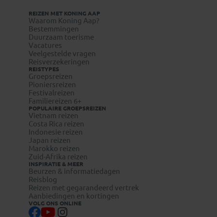
REIZEN MET KONING AAP
Waarom Koning Aap?
Bestemmingen
Duurzaam toerisme
Vacatures
Veelgestelde vragen
Reisverzekeringen
REISTYPES
Groepsreizen
Pioniersreizen
Festivalreizen
Familiereizen 6+
POPULAIRE GROEPSREIZEN
Vietnam reizen
Costa Rica reizen
Indonesie reizen
Japan reizen
Marokko reizen
Zuid-Afrika reizen
INSPIRATIE & MEER
Beurzen & informatiedagen
Reisblog
Reizen met gegarandeerd vertrek
Aanbiedingen en kortingen
VOLG ONS ONLINE