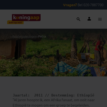
Vragen?
Bel 020-7887700
...
>
Reisherinneringen
>
Petra
Jaartal: 
 2011 
// Bestemming: Ethiopië 
"Al jaren hoopte ik, een Afrika fanaat, om ooit naar
Ethiopië te mogen om een groep te begeleiden.