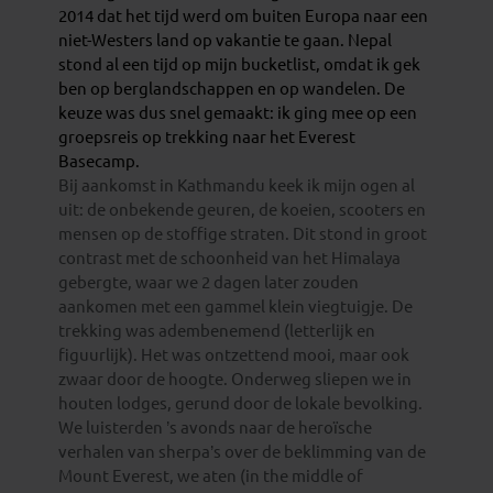
2014 dat het tijd werd om buiten Europa naar een
niet-Westers land op vakantie te gaan. Nepal
stond al een tijd op mijn bucketlist, omdat ik gek
ben op berglandschappen en op wandelen. De
keuze was dus snel gemaakt: ik ging mee op een
groepsreis op trekking naar het Everest
Basecamp.
Bij aankomst in Kathmandu keek ik mijn ogen al
uit: de onbekende geuren, de koeien, scooters en
mensen op de stoffige straten. Dit stond in groot
contrast met de schoonheid van het Himalaya
gebergte, waar we 2 dagen later zouden
aankomen met een gammel klein viegtuigje. De
trekking was adembenemend (letterlijk en
figuurlijk). Het was ontzettend mooi, maar ook
zwaar door de hoogte. Onderweg sliepen we in
houten lodges, gerund door de lokale bevolking.
We luisterden ’s avonds naar de heroïsche
verhalen van sherpa’s over de beklimming van de
Mount Everest, we aten (in the middle of