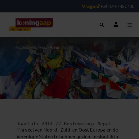
Vragen?
Bel 020-7887700
...
>
Reisherinneringen
>
Anna
Jaartal: 
2014 
// Bestemming: 
Nepal
"Na veel van Noord-, Zuid- en Oost-Europa en de
Verenigde Staten te hebben gezien, besloot ik in