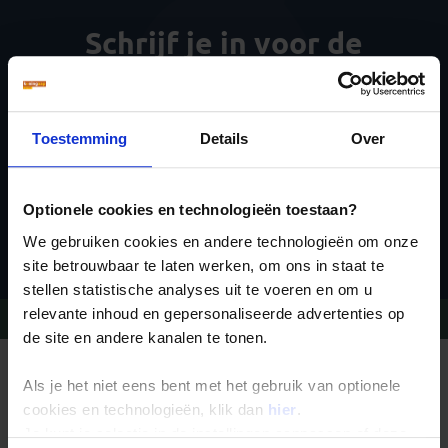
Schrijf je in voor de
nieuwsbrief
Toestemming
Details
Over
Optionele cookies en technologieën toestaan?
Inschrijven
We gebruiken cookies en andere technologieën om onze
site betrouwbaar te laten werken, om ons in staat te
stellen statistische analyses uit te voeren en om u
relevante inhoud en gepersonaliseerde advertenties op
Vragen?
Bel 020-7887700
de site en andere kanalen te tonen.
REIZEN MET KONING AAP
Als je het niet eens bent met het gebruik van optionele
Waarom Koning Aap?
Bestemmingen
cookies en technologieën, klik dan
hier
.
Duurzaam toerisme
Je kunt je selectie in de instellingen aanpassen of deze
Vacatures