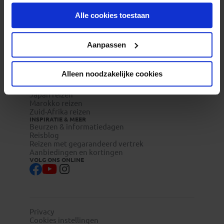
onder aan de pagina op elk gewenst moment voor de
Veelgestelde vragen
Reisverzekeringen
Alle cookies toestaan
toekomst wijzigen.
REISTYPES
Groepsreizen
Pioniersreizen
Privacy beleid
Aanpassen
Festivalreizen
Familiereizen 6+
POPULAIRE GROEPSREIZEN
Vietnam reizen
Alleen noodzakelijke cookies
Costa Rica reizen
Indonesie reizen
Japan reizen
Marokko reizen
Zuid-Afrika reizen
INSPIRATIE & MEER
Beurzen & informatiedagen
Reisblog
Reizen met gegarandeerd vertrek
Aanbiedingen en kortingen
VOLG ONS ONLINE
Privacy
Cookies instellingen