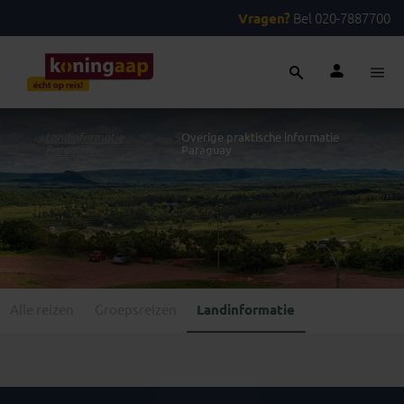
Vragen?
Bel 020-7887700
...
>
Landinformatie
>
Overige praktische informatie
Paraguay
Paraguay
Alle reizen
Groepsreizen
Landinformatie