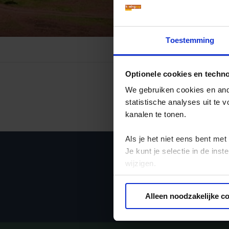
Mongolië
(1)
Tanzania
(1)
Nepal
(6)
Zimbabwe
(2)
Oezbekistan
(3)
Zuid-Afrika
(7)
Toestemming
Singapore
(1)
Sri Lanka
(4)
Optionele cookies en techn
Tadzjikistan
(1)
We gebruiken cookies en ande
Taiwan
(1)
statistische analyses uit te
Thailand
(8)
kanalen te tonen.
Tibet
(3)
Als je het niet eens bent met
Je kunt je selectie in de in
wijzigen.
Privacy beleid
Alleen noodzakelijke c