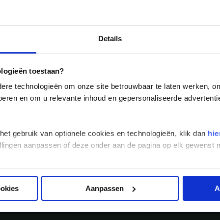
Georgië
(4)
Mexico
(4)
IJsland
(3)
Paraguay
(1)
Kosovo
(1)
Peru
(5)
Details
Last minute reizen
Kroatië
(2)
Alle reizen
Groepsreizen
Landinformatie
Suriname
(1)
Letland
(3)
ologieën toestaan?
Litouwen
(3)
re technologieën om onze site betrouwbaar te laten werken, om 
Moldavië
(1)
 voeren en om u relevante inhoud en gepersonaliseerde advertenti
Montenegro
(2)
Noord-Macedonië
(1)
 het gebruik van optionele cookies en technologieën, klik dan
hie
stellingen aanpassen of deze onder aan de pagina op elk gewens
Schrijf je in voor de nieuwsbrie
ookies
Aanpassen
A