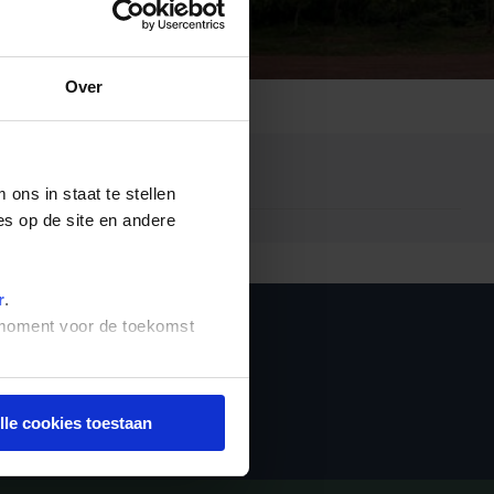
Emiraten
(1)
Over
ons in staat te stellen
es op de site en andere
r
.
t moment voor de toekomst
f
Inschrijven
lle cookies toestaan