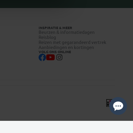
INSPIRATIE & MEER
Beurzen & informatiedagen
Reisblog
Reizen met gegarandeerd vertrek
Aanbiedingen en kortingen
VOLG ONS ONLINE