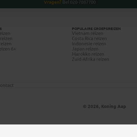
Vragen?
Bel 020-7887700
S
POPULAIRE GROEPSREIZEN
eizen
Vietnam reizen
reizen
Costa Rica reizen
reizen
Indonesie reizen
eizen 6+
Japan reizen
Marokko reizen
Zuid-Afrika reizen
ontact
© 2026, Koning Aap
Update situatie Midden-Oosten
Klik hier