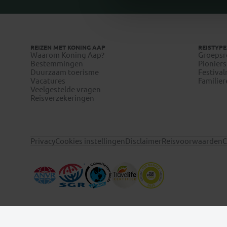
REIZEN MET KONING AAP
REISTYPE
Waarom Koning Aap?
Groepsr
Bestemmingen
Pioniers
Duurzaam toerisme
Festival
Vacatures
Familier
Veelgestelde vragen
Reisverzekeringen
Privacy
Cookies instellingen
Disclaimer
Reisvoorwaarden
C