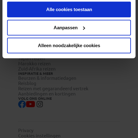
onder aan de pagina op elk gewenst moment voor de
Veelgestelde vragen
Reisverzekeringen
Alle cookies toestaan
toekomst wijzigen.
REISTYPES
Groepsreizen
Pioniersreizen
Privacy beleid
Aanpassen
Festivalreizen
Familiereizen 6+
POPULAIRE GROEPSREIZEN
Vietnam reizen
Alleen noodzakelijke cookies
Costa Rica reizen
Indonesie reizen
Japan reizen
Marokko reizen
Zuid-Afrika reizen
INSPIRATIE & MEER
Beurzen & informatiedagen
Reisblog
Reizen met gegarandeerd vertrek
Aanbiedingen en kortingen
VOLG ONS ONLINE
Privacy
Cookies instellingen