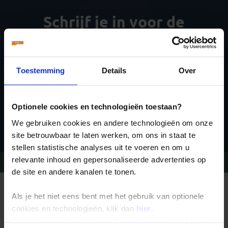
Schrijf je in voor de
nieuwsbrief
Toestemming
Details
Over
Optionele cookies en technologieën toestaan?
Inschrijven
We gebruiken cookies en andere technologieën om onze
site betrouwbaar te laten werken, om ons in staat te
stellen statistische analyses uit te voeren en om u
relevante inhoud en gepersonaliseerde advertenties op
Vragen?
Bel 020-7887700
de site en andere kanalen te tonen.
REIZEN MET KONING AAP
Als je het niet eens bent met het gebruik van optionele
Waarom Koning Aap?
Bestemmingen
cookies en technologieën, klik dan
hier
.
Duurzaam toerisme
Je kunt je selectie in de instellingen aanpassen of deze
Vacatures