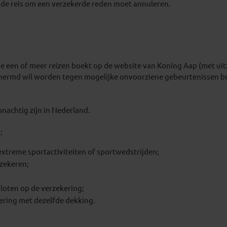
n de reis om een verzekerde reden moet annuleren.
s je een of meer reizen boekt op de website van Koning Aap (met u
chermd wil worden tegen mogelijke onvoorziene gebeurtenissen bui
nachtig zijn in Nederland.
:
extreme sportactiviteiten of sportwedstrijden;
rzekeren;
esloten op de verzekering;
ering met dezelfde dekking.