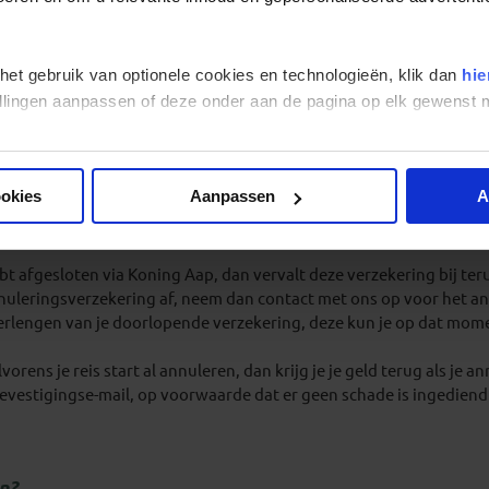
 het gebruik van optionele cookies en technologieën, klik dan
hie
iten?
stellingen aanpassen of deze onder aan de pagina op elk gewens
n bij het boeken van je reis. Je hoeft het alleen maar aan te vinke
ookies
Aanpassen
A
gsverzekering opzeggen?
t afgesloten via Koning Aap, dan vervalt deze verzekering bij terug
nuleringsverzekering af, neem dan contact met ons op voor het annu
erlengen van je doorlopende verzekering, deze kun je op dat mom
lvorens je reis start al annuleren, dan krijg je je geld terug als j
evestigingse-mail, op voorwaarde dat er geen schade is ingediend 
n?