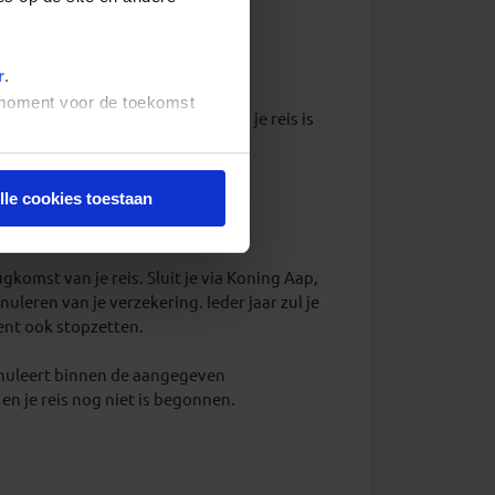
r
.
t moment voor de toekomst
n tijdens het boekingsproces, en je reis is
lle cookies toestaan
komst van je reis. Sluit je via Koning Aap,
leren van je verzekering. Ieder jaar zul je
ent ook stopzetten.
e annuleert binnen de aangegeven
en je reis nog niet is begonnen.