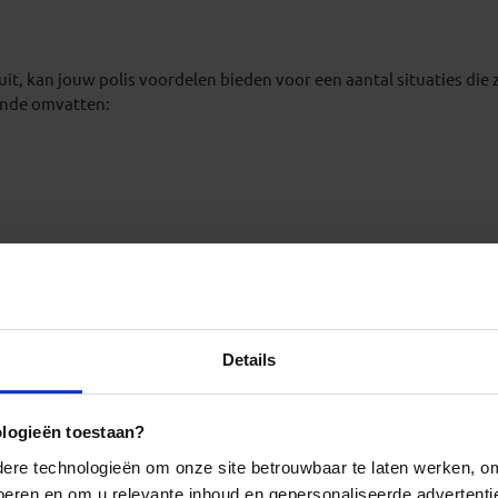
luit, kan jouw polis voordelen bieden voor een aantal situaties die 
ende omvatten:
de bagage;
n alle hier vermelde voordelen. Raadpleeg de bijbehorende voorw
Details
zekering?
ologieën toestaan?
ls verzekerden op het polisplad staan vermeld. Familieleden en/of 
re technologieën om onze site betrouwbaar te laten werken, om 
 voeren en om u relevante inhoud en gepersonaliseerde advertenti