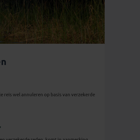
en
e reis wel annuleren op basis van verzekerde
?
een verzekerde reden, komt in aanmerking