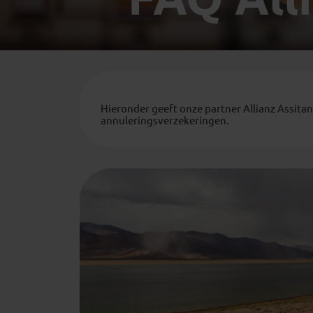
Mongolië
(1)
Tanzania
(1)
Nepal
(6)
Zimbabwe
(2)
Oezbekistan
(3)
Zuid-Afrika
(7)
Singapore
(1)
Sri Lanka
(4)
Hieronder geeft onze partner Allianz Assitan
Tadzjikistan
(1)
annuleringsverzekeringen.
Taiwan
(1)
Thailand
(8)
Tibet
(3)