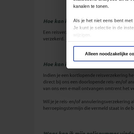
kanalen te tonen.
Als je het niet eens bent met
Hoe kan ik een reisverzekering afslu
Je kunt je selectie in de in
Een reisverzekering wordt als optie aangebode
wijzigen.
verzekerd.
Privacy beleid
Alleen noodzakelijke c
Hoe kan ik mijn reis-/ en annulerin
Indien je een kortlopende reisverzekering heb
direct bij ons een doorlopende reis- en/of an
van ons een e-mail ontvangen omtrent het v
Wil je je reis- en/of annuleringsverzekering a
herroepingstermijn die vermeld staat in de b
Waar kan ik mijn polisnummer vinde