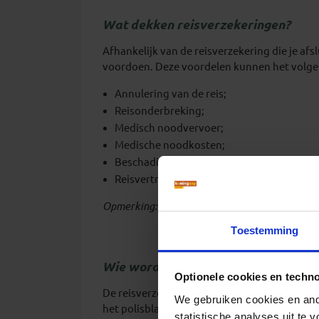
Wat dekken reisverzekeringen?
Afhankelijk van de reisverzekering die je afs
voordoen. Deze voordelen kunnen het volg
Annulering van de reis;
Reisonderbreking;
Medisch noodvervoer;
Medische noodkosten;
Beschadigde/verloren/gestolen/vertraag
Reisvertraging.
Opmerking:
Niet alle verzekeringen omvatte
Toestemming
Wie wordt gedekt door mijn reisver
Optionele cookies en techn
De reisverzekering dekt alleen personen die a
We gebruiken cookies en ande
het polisblad worden genoemd.
statistische analyses uit te