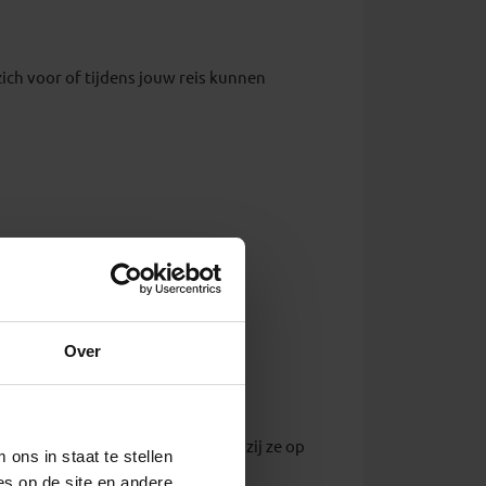
zich voor of tijdens jouw reis kunnen
aarden.
Over
reisgenoten zijn niet gedekt, tenzij ze op
ons in staat te stellen
es op de site en andere