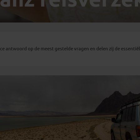
Georgië
(4)
Mexico
(4)
IJsland
(3)
Paraguay
(1)
Kosovo
(1)
Peru
(5)
Last minute reizen
Kroatië
(2)
Suriname
(1)
Letland
(3)
Litouwen
(3)
ce antwoord op de meest gestelde vragen en delen zij de essentiële
Moldavië
(1)
Montenegro
(2)
Noord-Macedonië
(1)