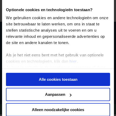
Er is een fout voorgevallen bij het ophalen van de
vertrekdata.
Optionele cookies en technologieën toestaan?
We gebruiken cookies en andere technologieën om onze
site betrouwbaar te laten werken, om ons in staat te
stellen statistische analyses uit te voeren en om u
Schrijf je in voor de
relevante inhoud en gepersonaliseerde advertenties op
de site en andere kanalen te tonen.
nieuwsbrief
Als je het niet eens bent met het gebruik van optionele
cookies en technologieën, klik dan
hier
.
Je kunt je selectie in de instellingen aanpassen of deze
onder aan de pagina op elk gewenst moment voor de
Alle cookies toestaan
toekomst wijzigen.
Inschrijven
Privacy beleid
Aanpassen
Vragen?
Bel 020-7887700
Alleen noodzakelijke cookies