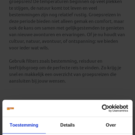
groepsreis! De temperaturen beginnen op veel plekken
te stijgen, de natuur komt tot leven en veel
bestemmingen zijn nog relatief rustig. Groepsreizen in
deze periode bieden niet alleen gemak en comfort, maar
ook de kans om samen met gelijkgestemden te genieten
van nieuwe avonturen en ervaringen. Of je nu houdt van
cultuur, natuur, avontuur, of ontspanning: we bieden
voor ieder wat wils.
Gebruik filters zoals bestemming, reisduur en
leeftijdsgroep om de perfecte reis te vinden. Zo krijg je
snel en makkelijk een overzicht van groepsreizen die
aansluiten bij jouw wensen.
Toestemming
Details
Over