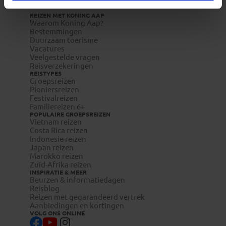
REIZEN MET KONING AAP
Waarom Koning Aap?
Bestemmingen
Duurzaam toerisme
Vacatures
Veelgestelde vragen
Reisverzekeringen
REISTYPES
Groepsreizen
Pioniersreizen
Festivalreizen
Familiereizen 6+
POPULAIRE GROEPSREIZEN
Vietnam reizen
Costa Rica reizen
Indonesie reizen
Japan reizen
Marokko reizen
Zuid-Afrika reizen
INSPIRATIE & MEER
Beurzen & informatiedagen
Reisblog
Reizen met gegarandeerd vertrek
Aanbiedingen en kortingen
VOLG ONS ONLINE