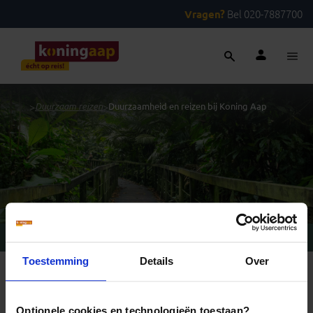
Vragen?
Bel 020-7887700
...
>
Duurzaam reizen
>
Duurzaamheid en reizen bij Koning Aap
Vragen?
Bel 020-7887700
Toestemming
Details
Over
REIZEN MET KONING AAP
Waarom Koning Aap?
Bestemmingen
Optionele cookies en technologieën toestaan?
Duurzaam toerisme