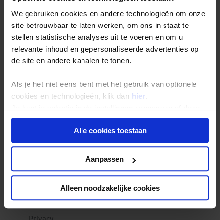
Vacatures
We gebruiken cookies en andere technologieën om onze
Veelgestelde vragen
Reisverzekeringen
site betrouwbaar te laten werken, om ons in staat te
REISTYPES
stellen statistische analyses uit te voeren en om u
Groepsreizen
Pioniersreizen
relevante inhoud en gepersonaliseerde advertenties op
Festivalreizen
de site en andere kanalen te tonen.
Familiereizen 6+
POPULAIRE GROEPSREIZEN
Vietnam reizen
Als je het niet eens bent met het gebruik van optionele
Costa Rica reizen
Indonesie reizen
cookies en technologieën, klik dan
hier
.
Japan reizen
Je kunt je selectie in de instellingen aanpassen of deze
Marokko reizen
onder aan de pagina op elk gewenst moment voor de
Zuid-Afrika reizen
INSPIRATIE & MEER
Alle cookies toestaan
toekomst wijzigen.
Beurzen & informatiedagen
Reisblog
Reizen met gegarandeerd vertrek
Privacy beleid
Aanpassen
Aanbiedingen en kortingen
VOLG ONS ONLINE
Alleen noodzakelijke cookies
Privacy