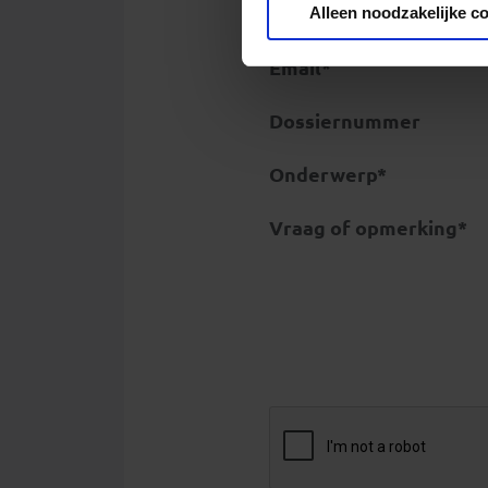
Alleen noodzakelijke c
Telefoonnr.*
Email*
Dossiernummer
Onderwerp*
Vraag of opmerking*