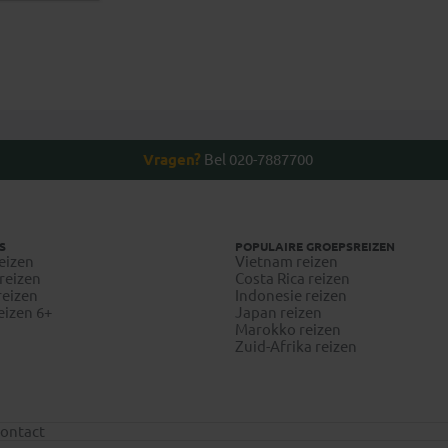
Vragen?
Bel 020-7887700
S
POPULAIRE GROEPSREIZEN
eizen
Vietnam reizen
reizen
Costa Rica reizen
reizen
Indonesie reizen
eizen 6+
Japan reizen
Marokko reizen
Zuid-Afrika reizen
ontact