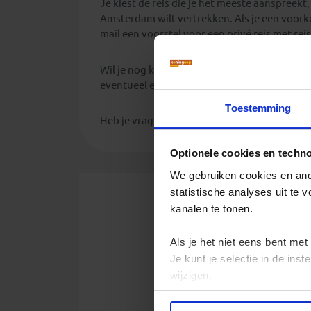
Je kiest de reis die je het meeste aanspreek
Amsterdam wilt vertrekken. Als je een voorke
mail een voorstel voor een privé reis met rei
Wil je nog kleine wijzigingen aan de reis, da
eventueel eerder starten met de reis of langer
Toestemming
Heb je vragen hierover? Bel ons gerust op o
Optionele cookies en techn
We gebruiken cookies en ande
statistische analyses uit te
kanalen te tonen.
Voornaam*
Als je het niet eens bent met
Familienaam*
Je kunt je selectie in de in
wijzigen.
Geslacht*
Privacy beleid