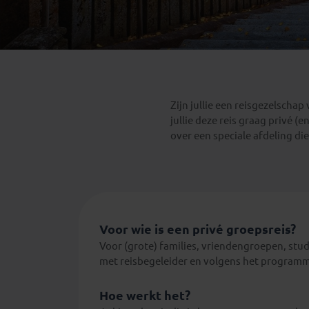
Mongolië
(1)
Tanzania
(1)
Nepal
(6)
Zimbabwe
(2)
Oezbekistan
(3)
Zuid-Afrika
(7)
Singapore
(1)
Sri Lanka
(4)
Zijn jullie een reisgezelschap
Tadzjikistan
(1)
jullie deze reis graag privé 
Taiwan
(1)
over een speciale afdeling di
Thailand
(8)
Tibet
(3)
Voor wie is een privé groepsreis?
Voor (grote) families, vriendengroepen, stud
met reisbegeleider en volgens het programm
Hoe werkt het?