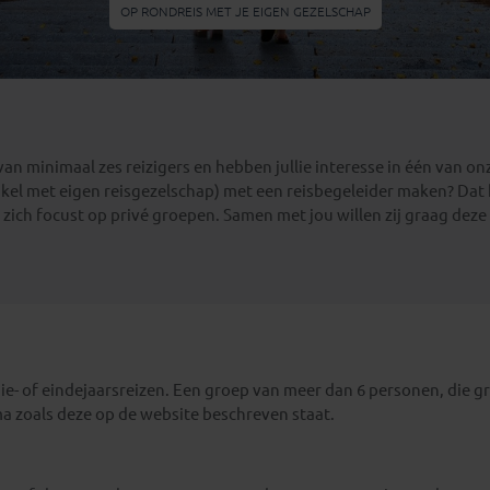
Georgië
(4)
OP RONDREIS MET JE EIGEN GEZELSCHAP
Mexico
(4)
IJsland
(3)
Paraguay
(1)
Kosovo
(1)
Peru
(5)
Last minute reizen
Kroatië
(2)
Suriname
(1)
Letland
(3)
Litouwen
(3)
 van minimaal zes reizigers en hebben jullie interesse in één van o
(enkel met eigen reisgezelschap) met een reisbegeleider maken? Dat
Moldavië
(1)
e zich focust op privé groepen. Samen met jou willen zij graag deze
Montenegro
(2)
Noord-Macedonië
(1)
ie- of eindejaarsreizen. Een groep van meer dan 6 personen, die g
a zoals deze op de website beschreven staat.