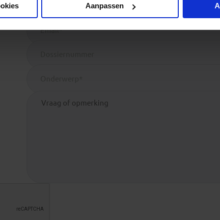
ookies
Aanpassen
A
Telefoonnr.*
Email*
Dossiernummer
Onderwerp*