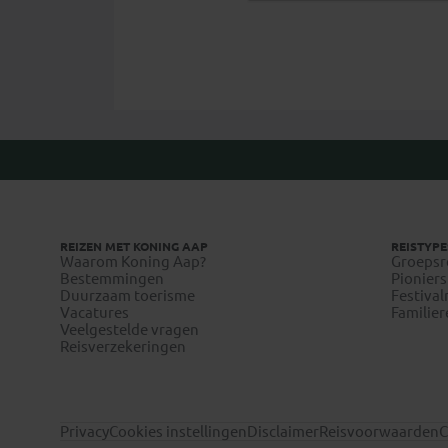
REIZEN MET KONING AAP
REISTYPE
Waarom Koning Aap?
Groepsr
Bestemmingen
Pioniers
Duurzaam toerisme
Festival
Vacatures
Familier
Veelgestelde vragen
Reisverzekeringen
Privacy
Cookies instellingen
Disclaimer
Reisvoorwaarden
C