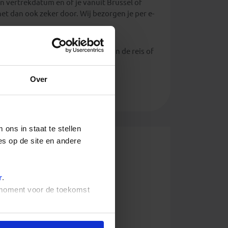
n vertrekdatum en of je vanuit Brussel of
et dan ook zeker door. Wij bezorgen je per e-
 aan het begin en/of het einde van de reis of
Over
ons in staat te stellen
es op de site en andere
r
.
t moment voor de toekomst