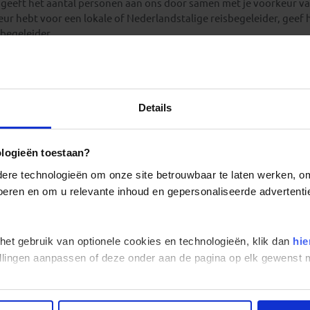
t, geeft het aantal personen aan ons door samen met je voorkeur va
ur hebt voor een lokale of Nederlandstalige reisbegeleider, geef h
sbegeleider.
n is dit in beperkte mate mogelijk. Denk maar aan een upgrade hotel
 blijven op de laatste locatie.
Details
f neem contact op via onderstaand contactformulier.
ologieën toestaan?
re technologieën om onze site betrouwbaar te laten werken, om 
 voeren en om u relevante inhoud en gepersonaliseerde advertenti
Voornaam*
 het gebruik van optionele cookies en technologieën, klik dan
hie
Familienaam*
stellingen aanpassen of deze onder aan de pagina op elk gewens
Man
Vrouw