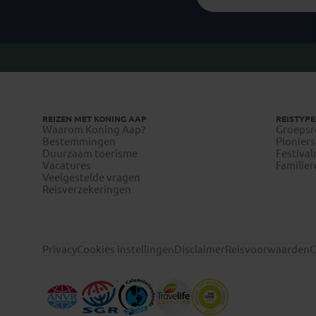
REIZEN MET KONING AAP
REISTYPE
Waarom Koning Aap?
Groepsr
Bestemmingen
Pioniers
Duurzaam toerisme
Festival
Vacatures
Familier
Veelgestelde vragen
Reisverzekeringen
Privacy
Cookies instellingen
Disclaimer
Reisvoorwaarden
C