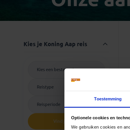
Mongolië
(1)
Tanzania
(1)
Nepal
(6)
Zimbabwe
(2)
Oezbekistan
(3)
Zuid-Afrika
(7)
Singapore
(1)
Sri Lanka
(4)
Kies je Koning Aap reis
Tadzjikistan
(1)
Taiwan
(1)
Thailand
(8)
Kies een bestemming
Tibet
(3)
Reistype
Toestemming
Reisperiode
Optionele cookies en techn
Vind je reis
We gebruiken cookies en ande