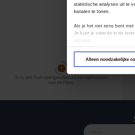
statistische analyses uit te
kanalen te tonen.
Als je het niet eens bent met
Je kunt je selectie in de in
wijzigen.
Privacy beleid
Alleen noodzakelijke c
Er is een fout voorgevallen bij het opbouwen
van de filter.