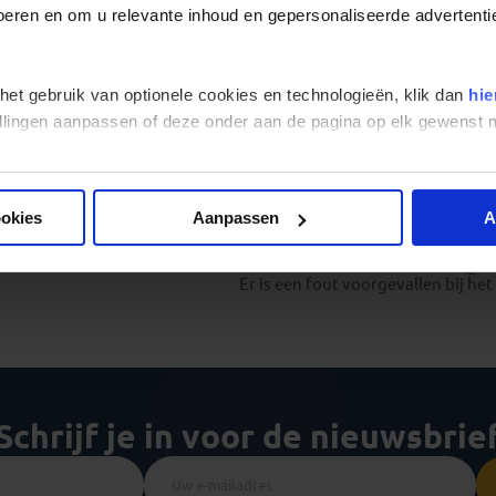
het avontuur beginnen!
 voeren en om u relevante inhoud en gepersonaliseerde advertenti
We hebben
onze populairste groeps- en familiereizen
overz
vertrekdatum. Gebruik het filtermenu om de zoekresultaten te
 het gebruik van optionele cookies en technologieën, klik dan
hie
stellingen aanpassen of deze onder aan de pagina op elk gewens
ookies
Aanpassen
A
Er is een fout voorgevallen bij he
Schrijf je in voor de nieuwsbrie