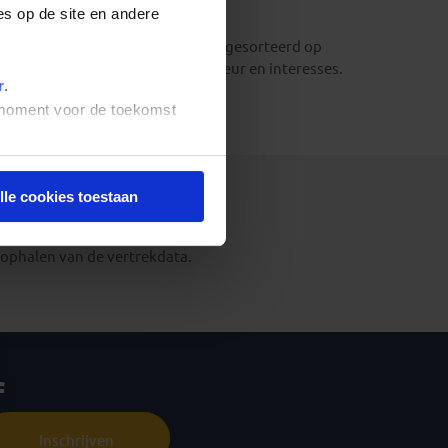
es op de site en andere
ichtelijk voor je op een rij gezet, gesorteerd op
 verfijnen op basis van je voorkeur en interesses.
r
.
t moment voor de toekomst
lle cookies toestaan
t ophalen van de vertrekdata.
f
Inschrijven