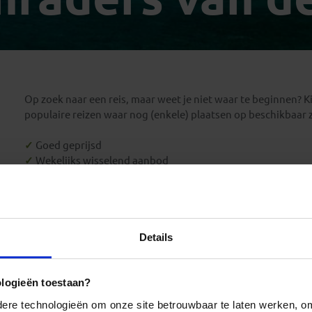
Georgië
(4)
Mexico
(4)
IJsland
(3)
Paraguay
(1)
Kosovo
(1)
Peru
(5)
Last minute reizen
Kroatië
(2)
Suriname
(1)
Letland
(3)
Op zoek naar een reis, maar weet je niet waar te beginnen? Ki
Litouwen
(3)
populaire reizen waar nog (enkele) plaatsen op beschikbaar z
Moldavië
(1)
Montenegro
(2)
✓
Goed geprijsd
✓
Wekelijks wisselend aanbod
Noord-Macedonië
(1)
✓
Veel reizen met gegarandeerd vertrek
Elke week dompelen we onszelf onder in een wereld van reisop
je niet wilt missen. Met een kritische blik analyseren we onz
Details
gegarandeerd vertrek en welke wachten nog op die laatste 
bestemming te bereiken?
ologieën toestaan?
Start je zoektocht op deze pagina. Is dit het perfecte momen
zich voor je uit, vol met mogelijkheden om ontdekt te word
re technologieën om onze site betrouwbaar te laten werken, om 