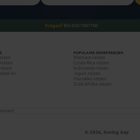
Vragen?
Bel 020-7887700
S
POPULAIRE GROEPSREIZEN
eizen
Vietnam reizen
reizen
Costa Rica reizen
reizen
Indonesie reizen
eizen 6+
Japan reizen
Marokko reizen
Zuid-Afrika reizen
ontact
© 2026, Koning Aap