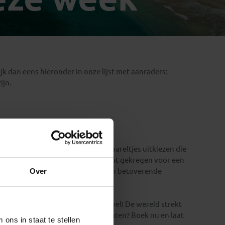
Emiraten
(1)
jk dan eens hieronder in onze lijst met aanraders:
ijn.
ties, waarbij we zorgvuldig de pareltjes uitkiezen die
e reizen: welke hebben al groen licht gekregen voor een
Over
paar enthousiaste reizigers om hun betoverende
t om te boeken? Wij geloven van wel! De wereld strekt
en. Waarom zou je nog langer wachten? Boek nu en laat
ons in staat te stellen