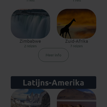
1 reis
1 reis
Zimbabwe
Zuid-Afrika
2 reizen
7 reizen
Meer info
Latijns-Amerika