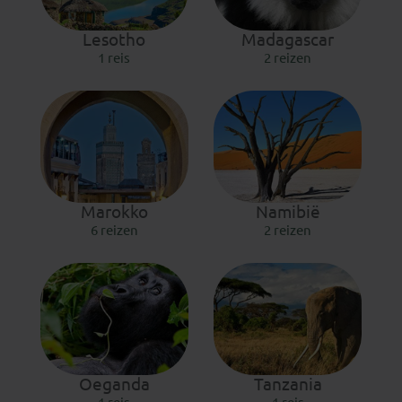
Lesotho
Madagascar
1 reis
2 reizen
Marokko
Namibië
6 reizen
2 reizen
Oeganda
Tanzania