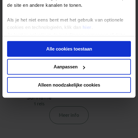
de site en andere kanalen te tonen.
Als je het niet eens bent met het gebruik van optionele
cookies en technologieën, klik dan
hier
.
Je kunt je selectie in de instellingen aanpassen of deze
Paraguay
Peru
onder aan de pagina op elk gewenst moment voor de
1 reis
5 reizen
Alle cookies toestaan
toekomst wijzigen.
Privacy beleid
Aanpassen
Alleen noodzakelijke cookies
Suriname
1 reis
Meer info