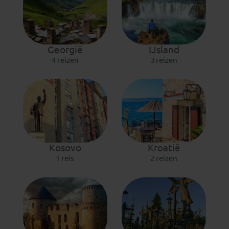
Georgië
IJsland
4 reizen
3 reizen
Kosovo
Kroatië
1 reis
2 reizen