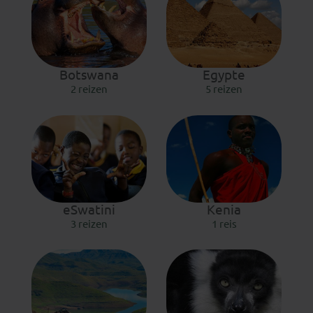
Botswana
Egypte
2 reizen
5 reizen
eSwatini
Kenia
3 reizen
1 reis