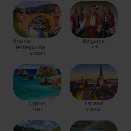
Bosnië-
Bulgarije
Herzegovina
1 reis
2 reizen
Cyprus
Estland
1 reis
3 reizen