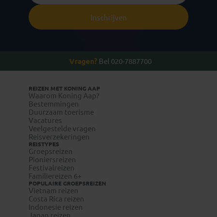
Inschrijven
Vragen?
Bel 020-7887700
REIZEN MET KONING AAP
Waarom Koning Aap?
Bestemmingen
Duurzaam toerisme
Vacatures
Veelgestelde vragen
Reisverzekeringen
REISTYPES
Groepsreizen
Pioniersreizen
Festivalreizen
Familiereizen 6+
POPULAIRE GROEPSREIZEN
Vietnam reizen
Costa Rica reizen
Indonesie reizen
Japan reizen