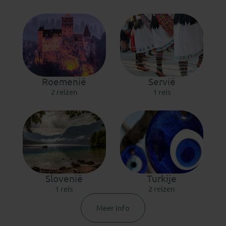
Roemenië
Servië
2 reizen
1 reis
Slovenië
Turkije
1 reis
2 reizen
Meer info