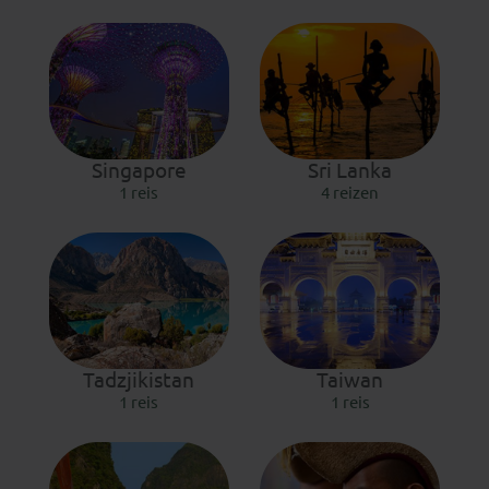
Singapore
Sri Lanka
1 reis
4 reizen
Tadzjikistan
Taiwan
1 reis
1 reis