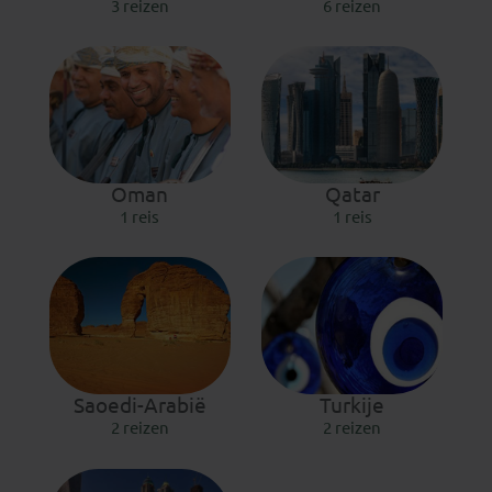
3 reizen
6 reizen
Oman
Qatar
1 reis
1 reis
Saoedi-Arabië
Turkije
2 reizen
2 reizen