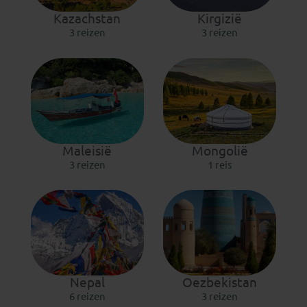
Kazachstan
Kirgizië
3 reizen
3 reizen
Maleisië
Mongolië
3 reizen
1 reis
Nepal
Oezbekistan
6 reizen
3 reizen