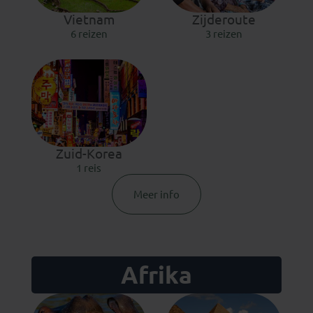
Vietnam
Zijderoute
6 reizen
3 reizen
Zuid-Korea
1 reis
Meer info
Afrika