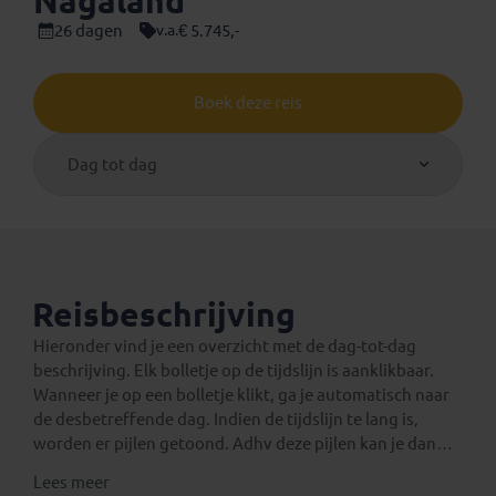
Nagaland
26 dagen
€ 5.745,-
v.a.
Boek deze reis
Dag tot dag
Reisbeschrijving
Hieronder vind je een overzicht met de dag-tot-dag
beschrijving. Elk bolletje op de tijdslijn is aanklikbaar.
Wanneer je op een bolletje klikt, ga je automatisch naar
de desbetreffende dag. Indien de tijdslijn te lang is,
worden er pijlen getoond. Adhv deze pijlen kan je dan
verder navigeren op de tijdslijn.
Lees meer
Een verlenging voor na de reis