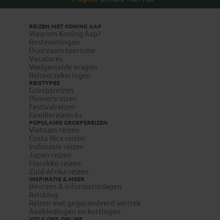
REIZEN MET KONING AAP
Waarom Koning Aap?
Bestemmingen
Duurzaam toerisme
Vacatures
Veelgestelde vragen
Reisverzekeringen
REISTYPES
Groepsreizen
Pioniersreizen
Festivalreizen
Familiereizen 6+
POPULAIRE GROEPSREIZEN
Vietnam reizen
Costa Rica reizen
Indonesie reizen
Japan reizen
Marokko reizen
Zuid-Afrika reizen
INSPIRATIE & MEER
Beurzen & informatiedagen
Reisblog
Reizen met gegarandeerd vertrek
Aanbiedingen en kortingen
VOLG ONS ONLINE