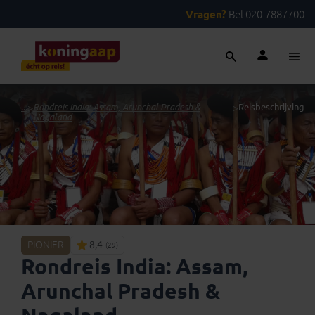
Vragen?
Bel 020-7887700
...
>
Rondreis India: Assam, Arunchal Pradesh &
>
Reisbeschrijving
Nagaland
PIONIER
8,4
(29)
Rondreis India: Assam,
Arunchal Pradesh &