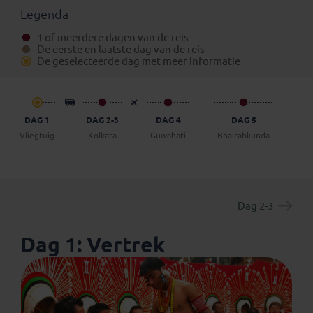
Eventuele standaard verlengingen van deze rondreis
Legenda
kun je vinden onder het aparte tabblad ‘Verlengingen’.
1 of meerdere dagen van de reis
Daarnaast is het mogelijk om bij boeking (in het
De eerste en laatste dag van de reis
boekingsformulier) een vrijblijvend voorstel op te
De geselecteerde dag met meer informatie
vragen om een dag (of meer) op eigen gelegenheid de
reis te verlengen.
DAG 1
DAG 2-3
DAG 4
DAG 5
DA
Vliegtuig
Kolkata
Guwahati
Bhairabkunda
Di
Dag 2-3
Dag 1: Vertrek