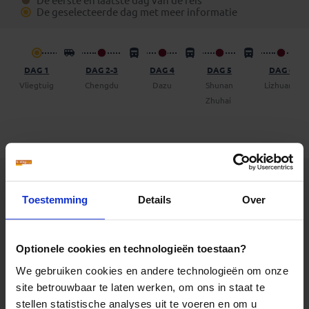
De eerste en laatste dag van de reis
boekingsformulier) een vrijblijvend voorstel op te
De geselecteerde dag met meer informatie
vragen om een dag (of meer) op eigen gelegenheid de
reis te verlengen.
DAG 1
DAG 2-3
DAG 4
DAG 5
DAG 6
Vliegtuig
Chengdu
Dazu
Shunan
Lizhuang
Zhuhai
Dag 2-3
Toestemming
Details
Over
Dag 1: Vertrek
Optionele cookies en technologieën toestaan?
We gebruiken cookies en andere technologieën om onze
site betrouwbaar te laten werken, om ons in staat te
stellen statistische analyses uit te voeren en om u