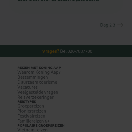
Dag 2-3
Vragen?
Bel 020-7887700
REIZEN MET KONING AAP
Waarom Koning Aap?
Bestemmingen
Duurzaam toerisme
Vacatures
Veelgestelde vragen
Reisverzekeringen
REISTYPES
Groepsreizen
Pioniersreizen
Festivalreizen
Familiereizen 6+
POPULAIRE GROEPSREIZEN
Vietnam reizen