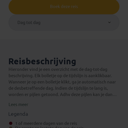
Boek deze reis
Dag tot dag
Reisbeschrijving
Hieronder vind je een overzicht met de dag-tot-dag
beschrijving. Elk bolletje op de tijdslijn is aanklikbaar.
Wanneer je op een bolletje klikt, ga je automatisch naar
de desbetreffende dag. Indien de tijdslijn te lang is,
worden er pijlen getoond. Adhv deze pijlen kan je dan
verder navigeren op de tijdslijn.
Lees meer
Een verlenging voor na de reis
Eventuele standaard verlengingen van deze rondreis
Legenda
kun je vinden onder het aparte tabblad ‘Verlengingen’.
1 of meerdere dagen van de reis
Daarnaast is het mogelijk om bij boeking (in het