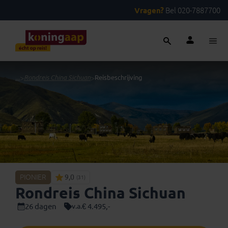
Vragen?
Bel 020-7887700
...
>
Rondreis China Sichuan
>
Reisbeschrijving
PIONIER
9,0
(31)
Rondreis China Sichuan
26 dagen
€ 4.495,-
v.a.